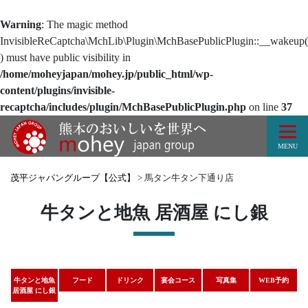
Warning
: The magic method
InvisibleReCaptcha\MchLib\Plugin\MchBasePublicPlugin::__wakeup(
) must have public visibility in
/home/moheyjapan/mohey.jp/public_html/wp-
content/plugins/invisible-
recaptcha/includes/plugin/MchBasePublicPlugin.php
on line
37
Tog
MENU
茂平ジャパングループ【公式】
>
馬タン牛タン下通り店
牛タンと地魚 居酒屋 にし銀
牛タンと地魚
フード
ドリンク
宴会コース
写真集
WEB予約
居酒屋 にし銀