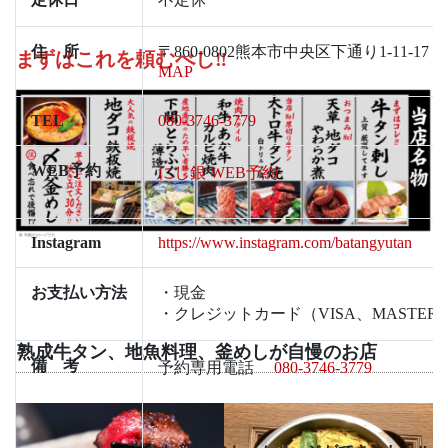
住 所
〒860-0802熊本市中央区下通り1-11-1
まずはこれを頼むべし‼
MAP
TEL
080-3746-3779
WEB予約
にし銀 WEB予約
Instagram
https://www.instagram.com/batangyutan
お支払い方法
・現金
・クレジットカード（VISA、MASTER、J
熟成牛タン、地魚料理、釜めしが自慢のお店
備 考
予約専用電話
080-3746-3779