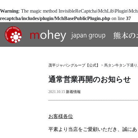
Warning
: The magic method InvisibleReCaptcha\MchLib\Plugin\MchBa
recaptcha/includes/plugin/MchBasePublicPlugin.php
on line
37
茂平ジャパングループ【公式】
>
馬タン牛タン下通り
通常営業再開のお知らせ
2021.10.15
新着情報
お客様各位
平素より当店をご愛顧いただき、誠にあ