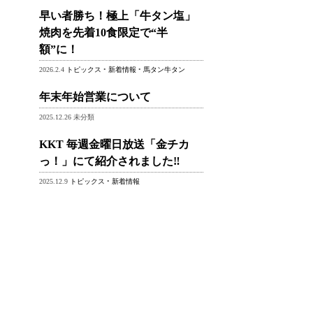
早い者勝ち！極上「牛タン塩」
焼肉を先着10食限定で“半
額”に！
2026.2.4
トピックス
•
新着情報
•
馬タン牛タン
年末年始営業について
2025.12.26 未分類
KKT 毎週金曜日放送「金チカ
っ！」にて紹介されました‼
2025.12.9
トピックス
•
新着情報