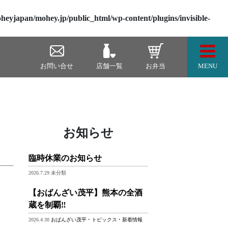
heyjapan/mohey.jp/public_html/wp-content/plugins/invisible-
Togg
お問い合せ
店舗一覧
お弁当
MENU
お知らせ
臨時休業のお知らせ
2026.7.29 未分類
【おばんざい茂平】熊本の全酒
蔵を制覇‼
2026.4.30
おばんざい茂平
•
トピックス
•
新着情報