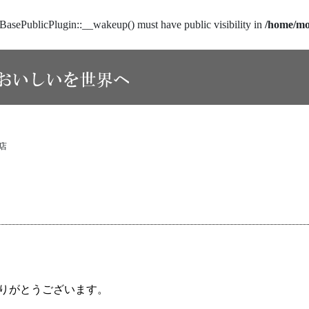
sePublicPlugin::__wakeup() must have public visibility in
/home/mo
店
りがとうございます。