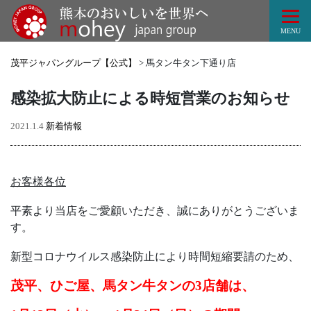
Tog
MENU
茂平ジャパングループ【公式】
>
馬タン牛タン下通り店
感染拡大防止による時短営業のお知らせ
2021.1.4
新着情報
お客様各位
平素より当店をご愛顧いただき、誠にありがとうございま
す。
新型コロナウイルス感染防止により時間短縮要請のため、
茂平、ひご屋、馬タン牛タンの3店舗は、