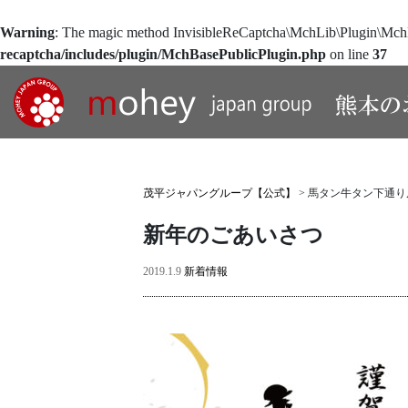
Warning
: The magic method InvisibleReCaptcha\MchLib\Plugin\MchBa
recaptcha/includes/plugin/MchBasePublicPlugin.php
on line
37
茂平ジャパングループ【公式】
>
馬タン牛タン下通り
新年のごあいさつ
2019.1.9
新着情報