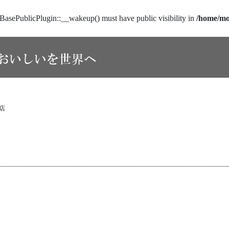
sePublicPlugin::__wakeup() must have public visibility in
/home/mo
店