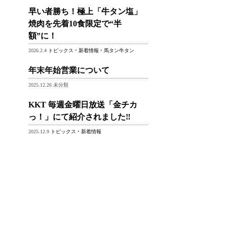
早い者勝ち！極上「牛タン塩」
焼肉を先着10食限定で“半
額”に！
2026.2.4
トピックス
•
新着情報
•
馬タン牛タン
年末年始営業について
2025.12.26 未分類
KKT 毎週金曜日放送「金チカ
っ！」にて紹介されました‼
2025.12.9
トピックス
•
新着情報