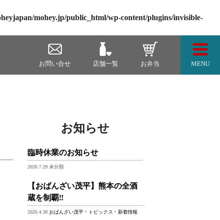
heyjapan/mohey.jp/public_html/wp-content/plugins/invisible-
Togg
お問い合せ
店舗一覧
お弁当
MENU
お知らせ
臨時休業のお知らせ
2026.7.29 未分類
【おばんざい茂平】熊本の全酒
蔵を制覇‼
2026.4.30
おばんざい茂平
•
トピックス
•
新着情報