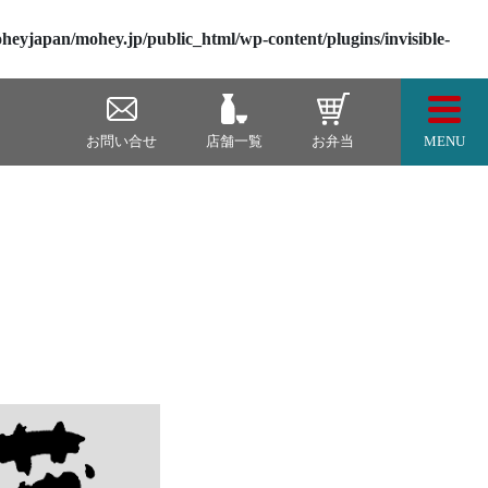
heyjapan/mohey.jp/public_html/wp-content/plugins/invisible-
Togg
お問い合せ
店舗一覧
お弁当
MENU