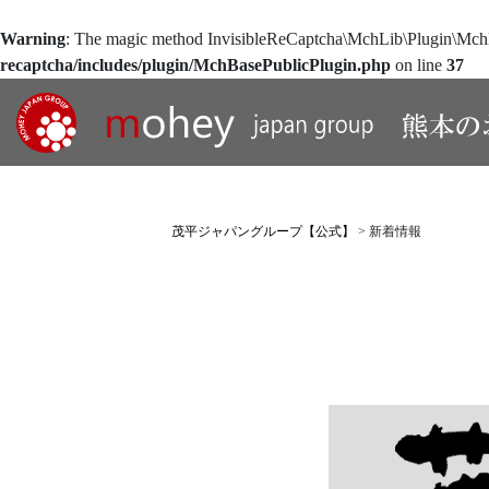
Warning
: The magic method InvisibleReCaptcha\MchLib\Plugin\MchBa
recaptcha/includes/plugin/MchBasePublicPlugin.php
on line
37
茂平ジャパングループ【公式】
>
新着情報