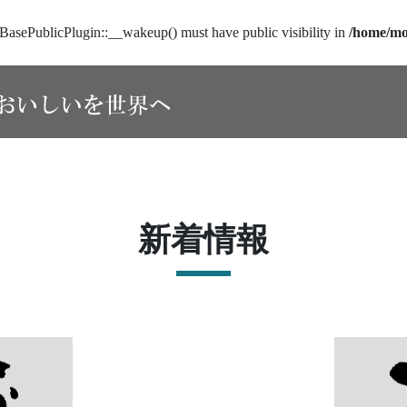
sePublicPlugin::__wakeup() must have public visibility in
/home/mo
新着情報